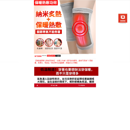
日本黑科技發熱護膝專賣店
保護關節用品
關節炎是我們常見的一種症狀，關節炎的出現不但容
易給我們帶來了疼痛的感覺而且還容易影響到我們的
行動，日本
保護關節用品
可以給膝部保暖，保證膝部
正常的血液迴圈，老年人冬季外出戴著可保護膝蓋防
止關節炎，長期堅持佩戴能很好的防治風濕膝部病
症，推薦在日常的生活中要做好對於關節炎的預防工
作才行，
研究顯示，僅僅是在平地上散步，膝蓋就承擔著高於
你的體重3-5倍的壓力，對於超重和肥胖的老人來