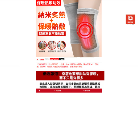
日本黑科技發熱護膝專賣店
護膝品牌推薦
一到秋冬，不少人的膝蓋、關節都會感到不適，這主
要是因為寒氣長期侵入關節，容易留下相關病症，
日
本護膝品牌
採用生薑精油發熱的護膝，材質輕薄透
氣，貼身、不會悶，也囙此，護膝不僅可以外穿，還
能把它穿在打底褲裡面，也不會有尷尬的痕迹，
推薦
它的材質也比較輕薄，囙此冬天穿，通過保暖與發
熱，讓渾身都可以暖和起來；夏天穿，能够抵擋空調
間裏的寒氣，給雙腿溫暖的保護，同時也不覺得悶
熱。