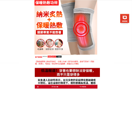
日本黑科技發熱護膝專賣店
自動發熱護膝
日本
自動發熱護膝
以運動科學技術作為基礎，進行設
計運動防護設備，很多NBA頂級球星都會使用的防護
用具，對於膝蓋的幫助則是更加明顯，股四頭肌對於
膝蓋就像是個彈簧，產生緩衝保護著膝蓋，
自動發熱
護膝
除了穩定膝蓋周邊的肌群之外，側邊金屬彈簧的
支撐力也相當有感，到最後甚至也習慣了護具，有點
忘了其存在，自然地貼合。
日本黑科技發熱護膝能够根據每個人不同的體型，進
行很完美的貼合，不會和膝蓋之間產生縫隙，這樣才