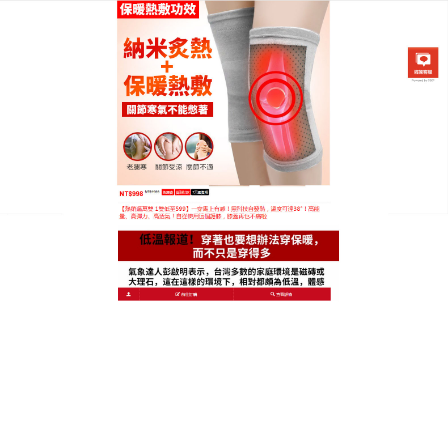
日本黑科技發熱護膝專賣店
保暖護膝推薦
天氣冷，膝蓋、關節痛不舒服嗎？中醫師彭溫雅說
明，站立、行走時膝蓋需承受體重2倍重量，若是走
路、爬樓梯則高達4倍，而全台灣平均每6.5人就有1人
有關節疼痛問題，
推薦保暖護膝
結合防滑矽膠顆粒與
全方位彈力織法，穿戴後彷佛量身訂做般舒適，且不
易因行動而移位或滑落。膝蓋部位的可調式加壓軟墊
設計，可方便依個人關節狀況做强度調整；而自黏式
的彈力系帶，則能根據腿部尺寸做調節，便利性十
足，
保暖護膝推薦
其整體採用多種透氣性佳的科技材