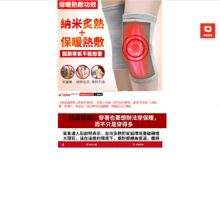
日本黑科技發熱護膝專賣店
少花錢多護膝，這款護膝套裝
別錯過
膝關節是身體活動的重要支撐點，一旦受傷或疼痛，
生活質量都會大打折扣，此時，一款優質的保暖護膝
就顯得尤為重要，我們的這款
護膝套裝
就是膝關節的
貼心守護者，它能為關節受傷者提供完善的支撐力，
強大的固定效果讓受傷的膝蓋安穩不少，大大減少二
次受傷的風險，對於不同人群、不同年齡段的膝關節
痛，它都能發揮作用，獨特的菱形點狀加壓織紋，是