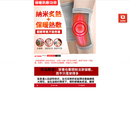
日本黑科技發熱護膝專賣店
保暖護膝高彈力設計，能够更
有效保護膝部
人體的關節腔中分佈許多感覺神經，積液也會壓迫感
覺神經導致疼痛，
保暖護膝
採用針織面料，並在膝蓋
處添加了厚實的毛絨材質，釋放出遠紅外光波，輔助
治療疼痛部位，可以讓膝蓋不能輕易彎曲，大腿小腿
始終膝蓋一條直線上，保暖護膝特別適合有風濕疼
痛、老寒腿的中老年人。
作
發
分
admin
2023 年 8 月 19 日
保暖護膝