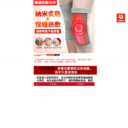
日本黑科技發熱護膝專賣店
登山護膝能驅寒祛濕，持續保
暖
無論是追趕跑跳碰，甚至是站立時，都需要高度仰賴
膝關節；一旦不慎扭傷膝蓋，可能造成半月板受損，
如不及早進行治療，可能會引發退化性膝關節炎等不
可逆傷害，
登山護膝
所含的純天然的野生艾草因數具
有疏風祛濕、清熱解毒、養血潤燥、活血化瘀等功
效，為患者帶來全新的治療體驗，登山護膝助你早日
擺脫苦海，幫你甩掉疾病帶來的煩惱，恢復身體健