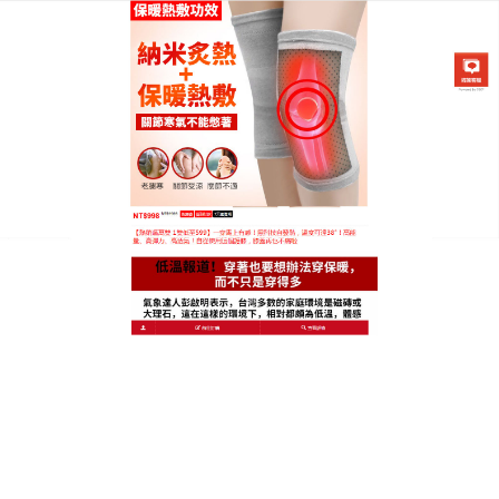
日本黑科技發熱護膝專賣店
保暖護膝是久坐救星，辦公無
痛楚
辦公室族的膝蓋救贖！
保暖護膝
採用天然竹炭材質，
吸濕透氣，久坐時保持舒適乾爽，它能促進血液循
環，消散瘀血，改善關節僵硬與積水問題，輕便設計
隱藏衣物下，不影響專業形象，洗滌簡便，手洗即
淨，效果顯著，用戶稱穿戴後疼痛減半，工作效率提
升，這款天然保暖護膝是您辦公桌上的健康夥伴！效
果持久，洗滌後耐用如新，選擇它，讓健康全年無