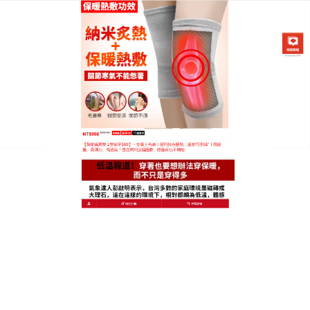
日本黑科技發熱護膝專賣店
護膝套裝是風濕剋星，溫暖永
相隨
對抗風濕性關節炎
，護膝套裝
是天然利器！精選草本
纖維，釋放溫和熱能，改善微循環，活血化瘀，加速
炎症吸收，效果驚人，穿戴數日腫脹消散，關節活動
自如，產品舒適貼身，洗滌方便，四季皆宜，選擇
它，讓天然溫暖守護您的每一天！無磁更安心，溫暖
不設限！兒童護膝新選擇，成長關節的溫柔守護，溫
熱驅濕寒，關節更年輕！護膝套裝是辦公室護膝神